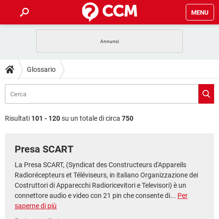
MENU
HOME
COVID-19
GAMING
GUIDE
Glossario
INTRATTENIMENTO
ANDROID
COVID-19
GAMING
DOWNLOAD
iOS
WINDOWS 10
INTRATTENIMENTO
ANDROID
INSTAGRAM
COVID-19
WHATSAPP
GAMING
FORUM
iOS
WINDOWS 10
Risultati
101 - 120
su un totale di circa
750
TIKTOK
INTRATTENIMENTO
FACEBOOK
ANDROID
INSTAGRAM
COVID-19
WHATSAPP
GAMING
GLOSSARIO
HARDWARE
iOS
WINDOWS 10
Presa SCART
TIKTOK
INTRATTENIMENTO
FACEBOOK
ANDROID
INSTAGRAM
COVID-19
WHATSAPP
GAMING
HARDWARE
iOS
WINDOWS 10
La Presa SCART, (Syndicat des Constructeurs d'Appareils
TIKTOK
INTRATTENIMENTO
FACEBOOK
ANDROID
Radiorécepteurs et Téléviseurs, in italiano Organizzazione dei
INSTAGRAM
WHATSAPP
Costruttori di Apparecchi Radioricevitori e Televisori) è un
HARDWARE
iOS
WINDOWS 10
connettore audio e video con 21 pin che consente di...
Per
TIKTOK
FACEBOOK
INSTAGRAM
saperne di più
WHATSAPP
HARDWARE