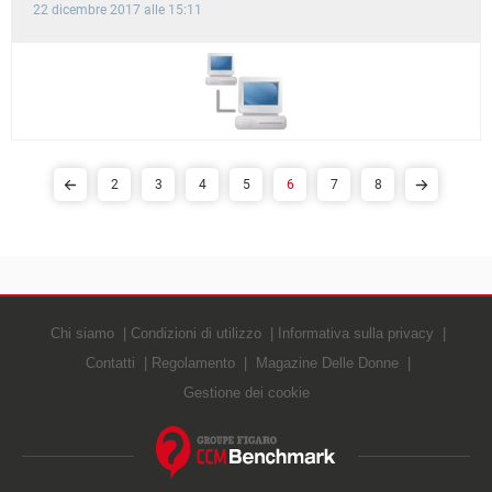
22 dicembre 2017 alle 15:11
2
3
4
5
6
7
8
Chi siamo
Condizioni di utilizzo
Informativa sulla privacy
Contatti
Regolamento
Magazine Delle Donne
Gestione dei cookie