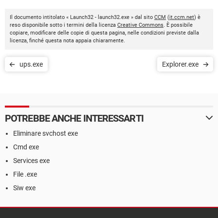
Il documento intitolato « Launch32 - launch32.exe » dal sito
CCM
(
it.ccm.net
) è
reso disponibile sotto i termini della licenza
Creative Commons
. È possibile
copiare, modificare delle copie di questa pagina, nelle condizioni previste dalla
licenza, finché questa nota appaia chiaramente.
ups.exe
Explorer.exe
POTREBBE ANCHE INTERESSARTI
Eliminare svchost exe
Cmd exe
Services exe
File .exe
Siw exe