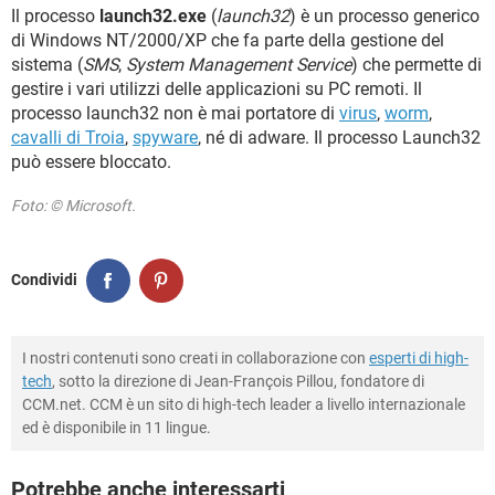
TIKTOK
FACEBOOK
Il processo
launch32.exe
(
launch32
) è un processo generico
di Windows NT/2000/XP che fa parte della gestione del
HARDWARE
sistema (
SMS
,
System Management Service
) che permette di
gestire i vari utilizzi delle applicazioni su PC remoti. Il
processo launch32 non è mai portatore di
virus
,
worm
,
cavalli di Troia
,
spyware
, né di adware. Il processo Launch32
può essere bloccato.
Foto: © Microsoft.
Condividi
I nostri contenuti sono creati in collaborazione con
esperti di high-
tech
, sotto la direzione di Jean-François Pillou, fondatore di
CCM.net. CCM è un sito di high-tech leader a livello internazionale
ed è disponibile in 11 lingue.
Potrebbe anche interessarti