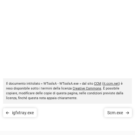
Il documento intitolato « WToolsA - WToolsA.exe » dal sito
CCM
(
it.ccm.net
) è
reso disponibile sotto i termini della licenza
Creative Commons
. È possibile
copiare, modificare delle copie di questa pagina, nelle condizioni previste dalla
licenza, finché questa nota appaia chiaramente.
igfxtray.exe
Scm.exe