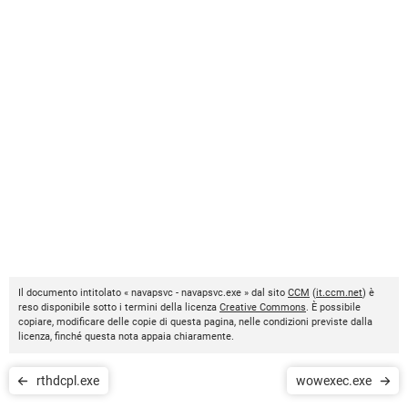
Il documento intitolato « navapsvc - navapsvc.exe » dal sito
CCM
(
it.ccm.net
) è
reso disponibile sotto i termini della licenza
Creative Commons
. È possibile
copiare, modificare delle copie di questa pagina, nelle condizioni previste dalla
licenza, finché questa nota appaia chiaramente.
rthdcpl.exe
wowexec.exe