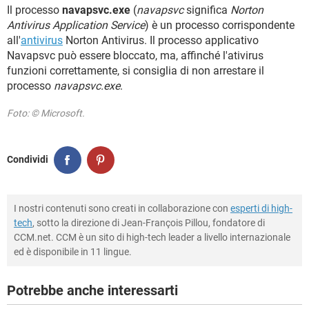
TIKTOK
FACEBOOK
Il processo
navapsvc.exe
(
navapsvc
significa
Norton
Antivirus Application Service
) è un processo corrispondente
HARDWARE
all'
antivirus
Norton Antivirus. Il processo applicativo
Navapsvc può essere bloccato, ma, affinché l'ativirus
funzioni correttamente, si consiglia di non arrestare il
processo
navapsvc.exe
.
Foto: © Microsoft.
Condividi
I nostri contenuti sono creati in collaborazione con
esperti di high-
tech
, sotto la direzione di Jean-François Pillou, fondatore di
CCM.net. CCM è un sito di high-tech leader a livello internazionale
ed è disponibile in 11 lingue.
Potrebbe anche interessarti