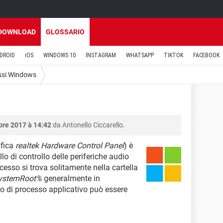
DOWNLOAD
GLOSSARIO
DROID
iOS
WINDOWS 10
INSTAGRAM
WHATSAPP
TIKTOK
FACEBOOK
ssi Windows
bre 2017 à 14:42
da Antonello Ciccarello.
ifica
realtek Hardware Control Panel
) è
lo di controllo delle periferiche audio
rocesso si trova solitamente nella cartella
ystemRoot%
generalmente in
po di processo applicativo può essere