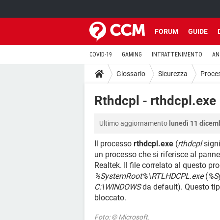
FORUM
GUIDE
COVID-19
GAMING
INTRATTENIMENTO
AN
Glossario
Sicurezza
Proce
Rthdcpl - rthdcpl.exe
Ultimo aggiornamento
lunedì 11 dicem
Il processo
rthdcpl.exe
(
rthdcpl
sign
un processo che si riferisce al pannel
Realtek. Il file correlato al questo p
%SystemRoot%\RTLHDCPL.exe
(
%S
C:\WINDOWS
da default). Questo ti
bloccato.
Foto: © Microsoft.