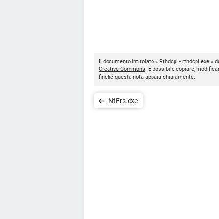
Il documento intitolato « Rthdcpl - rthdcpl.exe » d
Creative Commons
. È possibile copiare, modifica
finché questa nota appaia chiaramente.
NtFrs.exe