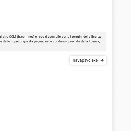
al sito
CCM
(
it.ccm.net
) è reso disponibile sotto i termini della licenza
re delle copie di questa pagina, nelle condizioni previste dalla licenza,
navapsvc.exe