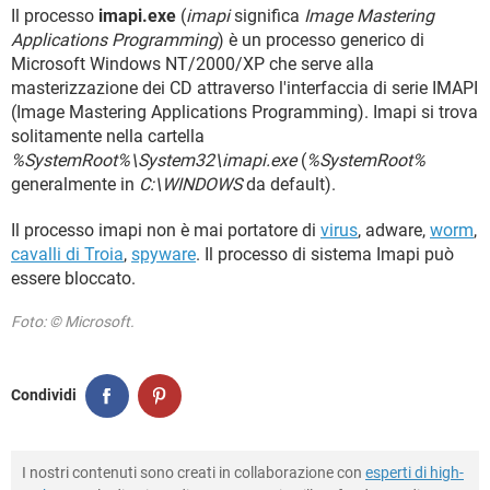
TIKTOK
FACEBOOK
Il processo
imapi.exe
(
imapi
significa
Image Mastering
Applications Programming
) è un processo generico di
HARDWARE
Microsoft Windows NT/2000/XP che serve alla
masterizzazione dei CD attraverso l'interfaccia di serie IMAPI
(Image Mastering Applications Programming). Imapi si trova
solitamente nella cartella
%SystemRoot%\System32\imapi.exe
(
%SystemRoot%
generalmente in
C:\WINDOWS
da default).
Il processo imapi non è mai portatore di
virus
, adware,
worm
,
cavalli di Troia
,
spyware
. Il processo di sistema Imapi può
essere bloccato.
Foto: © Microsoft.
Condividi
I nostri contenuti sono creati in collaborazione con
esperti di high-