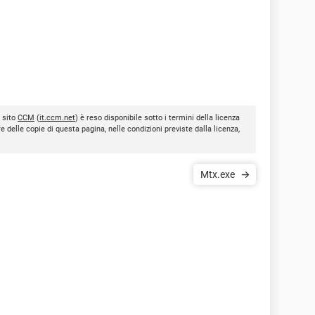
l sito
CCM
(
it.ccm.net
) è reso disponibile sotto i termini della licenza
re delle copie di questa pagina, nelle condizioni previste dalla licenza,
Mtx.exe