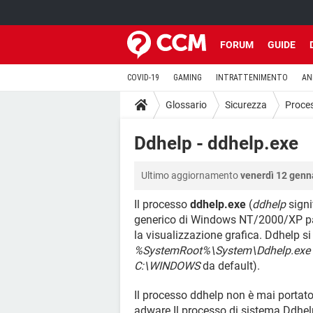
FORUM
GUIDE
COVID-19
GAMING
INTRATTENIMENTO
AN
Glossario
Sicurezza
Proce
Ddhelp - ddhelp.exe
Ultimo aggiornamento
venerdì 12 genn
Il processo
ddhelp.exe
(
ddhelp
signi
generico di Windows NT/2000/XP parte
la visualizzazione grafica. Ddhelp si
%SystemRoot%\System\Ddhelp.exe
C:\WINDOWS
da default).
Il processo ddhelp non è mai portato
adware.Il processo di sistema Ddhel