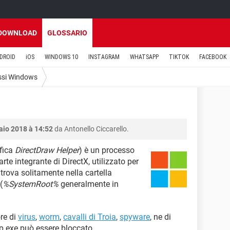
DOWNLOAD
GLOSSARIO
DROID
iOS
WINDOWS 10
INSTAGRAM
WHATSAPP
TIKTOK
FACEBOOK
ssi Windows
aio 2018 à 14:52
da Antonello Ciccarello.
fica
DirectDraw Helper
) è un processo
 integrante di DirectX, utilizzato per
 trova solitamente nella cartella
(
%SystemRoot%
generalmente in
re di
virus
,
worm
,
cavalli di Troia
,
spyware
, ne di
p.exe può essere bloccato.