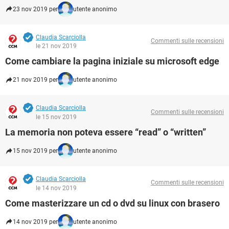
23 nov 2019 per
utente anonimo
Claudia Scarciolla
Commenti sulle recensioni
le 21 nov 2019
Come cambiare la pagina iniziale su microsoft edge
21 nov 2019 per
utente anonimo
Claudia Scarciolla
Commenti sulle recensioni
le 15 nov 2019
La memoria non poteva essere “read” o “written”
15 nov 2019 per
utente anonimo
Claudia Scarciolla
Commenti sulle recensioni
le 14 nov 2019
Come masterizzare un cd o dvd su linux con brasero
14 nov 2019 per
utente anonimo