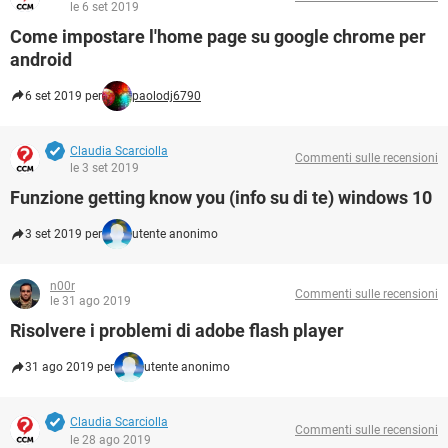
le 6 set 2019
Come impostare l'home page su google chrome per
android
6 set 2019 per
paolodj6790
Claudia Scarciolla
Commenti sulle recensioni
le 3 set 2019
Funzione getting know you (info su di te) windows 10
3 set 2019 per
utente anonimo
n00r
Commenti sulle recensioni
le 31 ago 2019
Risolvere i problemi di adobe flash player
31 ago 2019 per
utente anonimo
Claudia Scarciolla
Commenti sulle recensioni
le 28 ago 2019