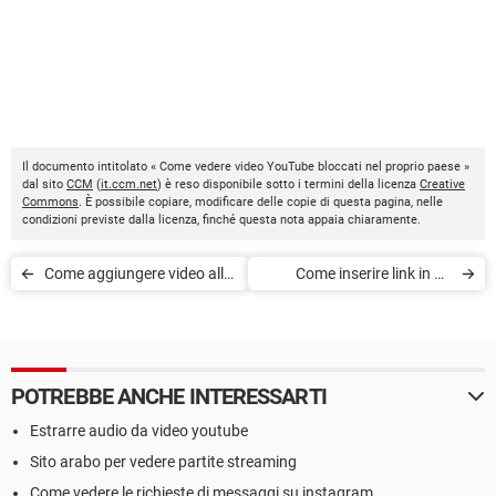
Il documento intitolato « Come vedere video YouTube bloccati nel proprio paese »
dal sito
CCM
(
it.ccm.net
) è reso disponibile sotto i termini della licenza
Creative
Commons
. È possibile copiare, modificare delle copie di questa pagina, nelle
condizioni previste dalla licenza, finché questa nota appaia chiaramente.
Come aggiungere video alla
Come inserire link in un
lista Guarda più tardi di
video YouTube
YouTube
POTREBBE ANCHE INTERESSARTI
Estrarre audio da video youtube
Sito arabo per vedere partite streaming
Come vedere le richieste di messaggi su instagram