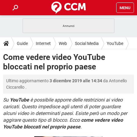
MENU
HOME
COVID-19
GAMING
GUIDE
Guide
Internet
Web
Social Media
YouTube
INTRATTENIMENTO
ANDROID
COVID-19
GAMING
DOWNLOAD
Come vedere video YouTube
iOS
WINDOWS 10
INTRATTENIMENTO
ANDROID
bloccati nel proprio paese
INSTAGRAM
COVID-19
WHATSAPP
GAMING
FORUM
iOS
WINDOWS 10
TIKTOK
INTRATTENIMENTO
FACEBOOK
ANDROID
Ultimo aggiornamento
3 dicembre 2019 alle 14:34
da
Antonello
INSTAGRAM
COVID-19
WHATSAPP
GAMING
GLOSSARIO
HARDWARE
iOS
Ciccarello
.
WINDOWS 10
TIKTOK
INTRATTENIMENTO
FACEBOOK
ANDROID
INSTAGRAM
COVID-19
WHATSAPP
GAMING
Su
YouTube
è possibile apporre delle restrizioni ai video
HARDWARE
iOS
WINDOWS 10
caricati. Questo impedisce agli utenti di poter guardare
TIKTOK
INTRATTENIMENTO
FACEBOOK
ANDROID
alcuni video in determinati paesi. Esiste però un modo per
INSTAGRAM
WHATSAPP
HARDWARE
iOS
WINDOWS 10
aggirare questo tipo di blocco. Ecco
come vedere video
TIKTOK
FACEBOOK
YouTube bloccati nel proprio paese
.
INSTAGRAM
WHATSAPP
HARDWARE