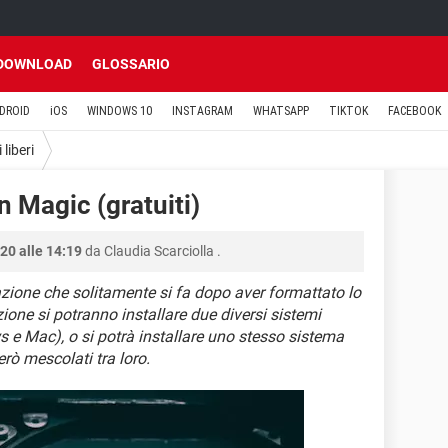
DOWNLOAD
GLOSSARIO
DROID
iOS
WINDOWS 10
INSTAGRAM
WHATSAPP
TIKTOK
FACEBOOK
 liberi
n Magic (gratuiti)
20 alle 14:19
da
Claudia Scarciolla
.
zione che solitamente si fa dopo aver formattato lo
zione si potranno installare due diversi sistemi
e Mac), o si potrà installare uno stesso sistema
erò mescolati tra loro.