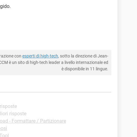
igido.
borazione con
esperti di high-tech
, sotto la direzione di Jean-
CM è un sito di high-tech leader a livello internazionale ed
è disponibile in 11 lingue.
 risposte
liori risposte
ad - Formattare / Partizionare
osi
Tool