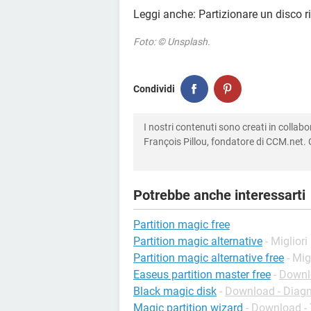
Leggi anche: Partizionare un disco r
Foto: © Unsplash.
Condividi
I nostri contenuti sono creati in colla
François Pillou, fondatore di CCM.net. C
Potrebbe anche interessarti
Partition magic free
Partition magic alternative
- Migliori
Partition magic alternative free
- Mig
Easeus partition master free
-
Downlo
Black magic disk
-
Download - Diagn
Magic partition wizard
-
Download - 