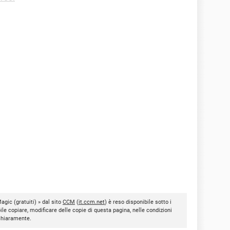
agic (gratuiti) » dal sito
CCM
(
it.ccm.net
) è reso disponibile sotto i
bile copiare, modificare delle copie di questa pagina, nelle condizioni
 chiaramente.