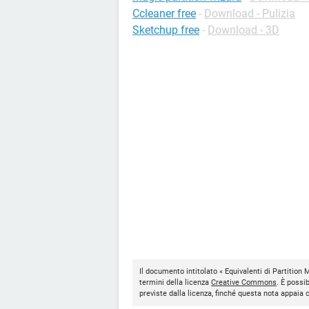
Ccleaner free
-
Download - Pulizia
Sketchup free
-
Download - 3D
Il documento intitolato « Equivalenti di Partition M
termini della licenza
Creative Commons
. È possi
previste dalla licenza, finché questa nota appaia