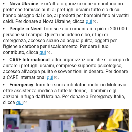
Nova Ukraine
: è un’altra organizzazione umanitaria no-
profit che fornisce aiuti ai profughi ucraini tutto ciò di cui
hanno bisogno dal cibo, ai prodotti per bambini fino ai vestiti
caldi. Per donare a Nova Ukraine, clicca
qui
.
People in Need
: fornisce aiuti umanitari a più di 200.000
persone sul campo. Questi includono cibo, rifugi di
emergenza, accesso sicuro ad acqua pulita, oggetti per
l’igiene e carbone per riscaldamento. Per dare il tuo
contributo, clicca
qui
.
CARE International
: altra organizzazione che si occupa di
aiutare i profughi ucraini, compreso supporto psicologico,
accesso all’acqua pulita e sovvenzioni in denaro. Per donare
a CARE International
qui
.
Emergency
: tramite i suoi ambulatori mobili in Moldavia
offre assistenza medica a tutte le donne, i bambini e gli
anziani in fuga dall’Ucraina. Per donare a Emergency Italia,
clicca
qui
.