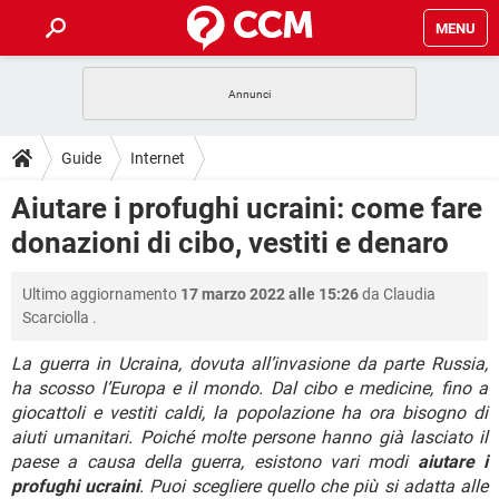
MENU
HOME
COVID-19
GAMING
GUIDE
Guide
Internet
INTRATTENIMENTO
ANDROID
COVID-19
GAMING
DOWNLOAD
Aiutare i profughi ucraini: come fare
iOS
WINDOWS 10
INTRATTENIMENTO
ANDROID
donazioni di cibo, vestiti e denaro
INSTAGRAM
COVID-19
WHATSAPP
GAMING
FORUM
iOS
WINDOWS 10
TIKTOK
INTRATTENIMENTO
FACEBOOK
ANDROID
Ultimo aggiornamento
17 marzo 2022 alle 15:26
da
Claudia
INSTAGRAM
COVID-19
WHATSAPP
GAMING
GLOSSARIO
HARDWARE
iOS
Scarciolla
.
WINDOWS 10
TIKTOK
INTRATTENIMENTO
FACEBOOK
ANDROID
INSTAGRAM
COVID-19
WHATSAPP
GAMING
La guerra in Ucraina, dovuta all’invasione da parte Russia,
HARDWARE
iOS
WINDOWS 10
ha scosso l’Europa e il mondo. Dal cibo e medicine, fino a
TIKTOK
INTRATTENIMENTO
FACEBOOK
ANDROID
giocattoli e vestiti caldi, la popolazione ha ora bisogno di
INSTAGRAM
WHATSAPP
HARDWARE
iOS
WINDOWS 10
aiuti umanitari. Poiché molte persone hanno già lasciato il
TIKTOK
FACEBOOK
paese a causa della guerra, esistono vari modi
aiutare i
INSTAGRAM
WHATSAPP
profughi ucraini
. Puoi scegliere quello che più si adatta alle
HARDWARE