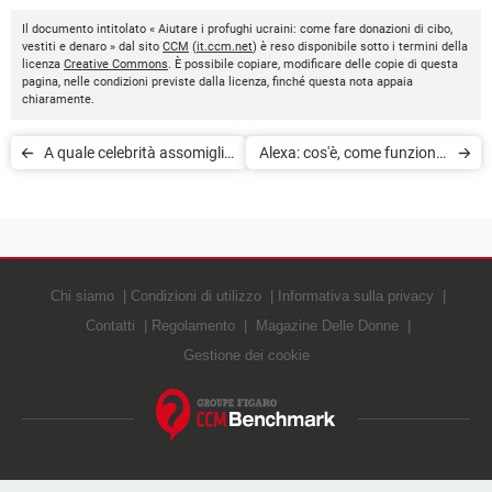
Il documento intitolato « Aiutare i profughi ucraini: come fare donazioni di cibo,
vestiti e denaro » dal sito
CCM
(
it.ccm.net
) è reso disponibile sotto i termini della
licenza
Creative Commons
. È possibile copiare, modificare delle copie di questa
pagina, nelle condizioni previste dalla licenza, finché questa nota appaia
chiaramente.
A quale celebrità assomigli:
Alexa: cos'è, come funziona,
app
quanto costa e come
configurarla
Chi siamo
Condizioni di utilizzo
Informativa sulla privacy
Contatti
Regolamento
Magazine Delle Donne
Gestione dei cookie