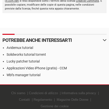
(
it.ccm.net
) è reso disponibile sotto i termini della licenza
Creative Commons
. È
possibile copiare, modificare delle copie di questa pagina, nelle condizioni
previste dalla licenza, finché questa nota appaia chiaramente.
POTREBBE ANCHE INTERESSARTI
Avidemux tutorial
Solidworks tutorial torrent
Lucky patcher tutorial
Applicazioni Video iPhone (gratis) - CCM
Wbfs manager tutorial
Chi siamo
Condizioni di utilizzo
Informativa sulla privacy
Contatti
Regolamento
Magazine Delle Donne
Gestione dei cookie