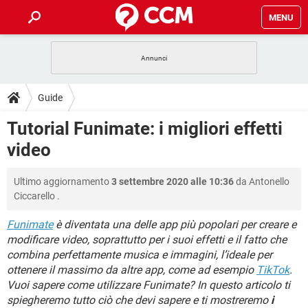
MENU
HOME
COVID-19
GAMING
GUIDE
Guide
INTRATTENIMENTO
ANDROID
COVID-19
GAMING
DOWNLOAD
Tutorial Funimate: i migliori effetti
iOS
WINDOWS 10
INTRATTENIMENTO
ANDROID
video
INSTAGRAM
COVID-19
WHATSAPP
GAMING
FORUM
iOS
WINDOWS 10
TIKTOK
INTRATTENIMENTO
FACEBOOK
ANDROID
Ultimo aggiornamento
3 settembre 2020 alle 10:36
da
Antonello
INSTAGRAM
COVID-19
WHATSAPP
GAMING
GLOSSARIO
HARDWARE
iOS
Ciccarello
.
WINDOWS 10
TIKTOK
INTRATTENIMENTO
FACEBOOK
ANDROID
INSTAGRAM
COVID-19
WHATSAPP
GAMING
Funimate
è diventata una delle app più popolari per creare e
HARDWARE
iOS
WINDOWS 10
modificare video, soprattutto per i suoi effetti e il fatto che
TIKTOK
INTRATTENIMENTO
FACEBOOK
ANDROID
combina perfettamente musica e immagini, l’ideale per
INSTAGRAM
WHATSAPP
HARDWARE
iOS
WINDOWS 10
ottenere il massimo da altre app, come ad esempio
TikTok
.
TIKTOK
FACEBOOK
Vuoi sapere come utilizzare Funimate? In questo articolo ti
INSTAGRAM
WHATSAPP
spiegheremo tutto ciò che devi sapere e ti mostreremo
i
HARDWARE