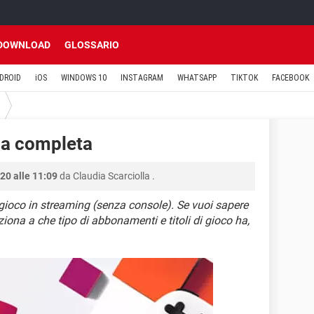
DOWNLOAD
GLOSSARIO
DROID
iOS
WINDOWS 10
INSTAGRAM
WHATSAPP
TIKTOK
FACEBOOK
da completa
20 alle 11:09
da
Claudia Scarciolla
.
gioco in streaming (senza console). Se vuoi sapere
iona a che tipo di abbonamenti e titoli di gioco ha,