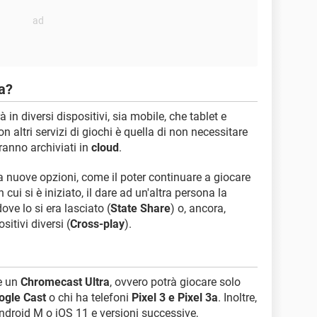
a?
 in diversi dispositivi, sia mobile, che tablet e
 altri servizi di giochi è quella di non necessitare
ranno archiviati in
cloud
.
 nuove opzioni, come il poter continuare a giocare
cui si è iniziato, il dare ad un'altra persona la
ove lo si era lasciato (
State Share
) o, ancora,
sitivi diversi (
Cross-play
).
re un
Chromecast Ultra
, ovvero potrà giocare solo
ogle Cast
o chi ha telefoni
Pixel 3 e Pixel 3a
. Inoltre,
Android M o iOS 11 e versioni successive,