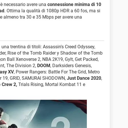
 è necessario avere una
connessione minima di 10
ad
. Ottima la qualità di 1080p HDR a 60 fos, ma si
 almeno tra 30 e 35 Mbps per avere una
 una trentina di titoli: Assassin's Creed Odyssey,
ider, Rise of the Tomb Raider y Shadow of the Tomb
on Ball Xenoverse 2, NBA 2K19, Gylt, Get Packed,
t, The Division 2,
DOOM
, Darksiders Genesis,
tasy XV
, Power Rangers: Battle For The Grid, Metro
tor 19, GRID, SAMURAI SHODOWN,
Just Dance 2020
,
 Crew 2,
Trials Rising, Mortal Kombat 11 e