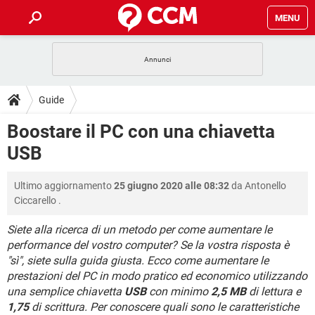
MENU
HOME
COVID-19
GAMING
GUIDE
Guide
INTRATTENIMENTO
ANDROID
COVID-19
GAMING
DOWNLOAD
Boostare il PC con una chiavetta
iOS
WINDOWS 10
INTRATTENIMENTO
ANDROID
USB
INSTAGRAM
COVID-19
WHATSAPP
GAMING
FORUM
iOS
WINDOWS 10
TIKTOK
INTRATTENIMENTO
FACEBOOK
ANDROID
Ultimo aggiornamento
25 giugno 2020 alle 08:32
da
Antonello
INSTAGRAM
COVID-19
WHATSAPP
GAMING
GLOSSARIO
HARDWARE
iOS
Ciccarello
.
WINDOWS 10
TIKTOK
INTRATTENIMENTO
FACEBOOK
ANDROID
INSTAGRAM
COVID-19
WHATSAPP
GAMING
Siete alla ricerca di un metodo per come aumentare le
HARDWARE
iOS
WINDOWS 10
performance del vostro computer? Se la vostra risposta è
TIKTOK
INTRATTENIMENTO
FACEBOOK
ANDROID
"sì", siete sulla guida giusta. Ecco come aumentare le
INSTAGRAM
WHATSAPP
HARDWARE
iOS
WINDOWS 10
prestazioni del PC in modo pratico ed economico utilizzando
TIKTOK
FACEBOOK
una semplice chiavetta
USB
con minimo
2,5 MB
di lettura e
INSTAGRAM
WHATSAPP
1,75
di scrittura. Per conoscere quali sono le caratteristiche
HARDWARE