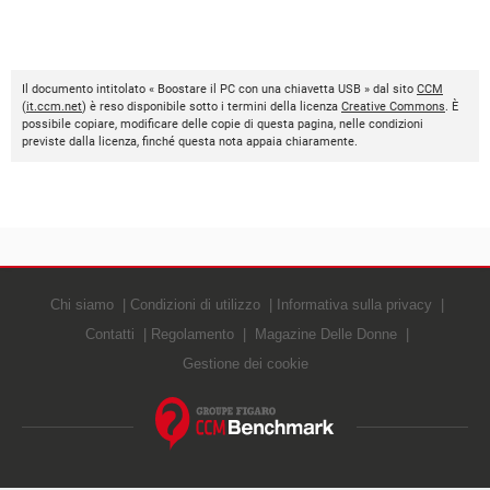
Il documento intitolato « Boostare il PC con una chiavetta USB » dal sito
CCM
(
it.ccm.net
) è reso disponibile sotto i termini della licenza
Creative Commons
. È
possibile copiare, modificare delle copie di questa pagina, nelle condizioni
previste dalla licenza, finché questa nota appaia chiaramente.
Chi siamo
Condizioni di utilizzo
Informativa sulla privacy
Contatti
Regolamento
Magazine Delle Donne
Gestione dei cookie