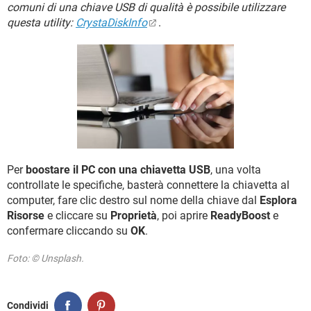
TIKTOK
FACEBOOK
comuni di una chiave USB di qualità è possibile utilizzare
questa utility:
CrystaDiskInfo
.
HARDWARE
Per
boostare il PC con una chiavetta USB
, una volta
controllate le specifiche, basterà connettere la chiavetta al
computer, fare clic destro sul nome della chiave dal
Esplora
Risorse
e cliccare su
Proprietà
, poi aprire
ReadyBoost
e
confermare cliccando su
OK
.
Foto: © Unsplash.
Condividi