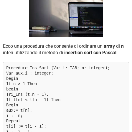
TIKTOK
FACEBOOK
HARDWARE
Ecco una procedura che consente di ordinare un
array
di
n
interi utilizzando il metodo di
insertion sort con Pascal
:
Procedure Ins_Sort (Var t: TAB; n: integer);
Var aux,i : integer;
begin
If n > 1 Then
begin
Tri_Ins (t,n - 1);
If t[n] < t[n - 1] Then
Begin
aux:= t[n];
i := n;
Repeat
t[i] := t[i - 1];
i := i - 1;