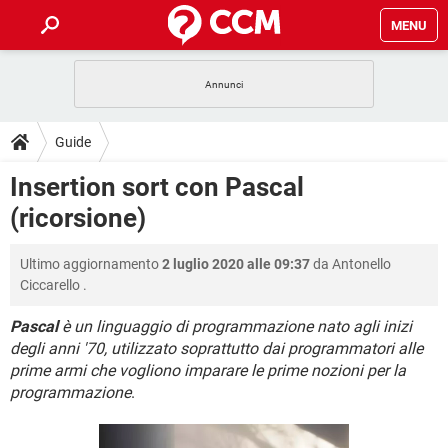
MENU
HOME
COVID-19
GAMING
GUIDE
Guide
INTRATTENIMENTO
ANDROID
COVID-19
GAMING
DOWNLOAD
Insertion sort con Pascal
iOS
WINDOWS 10
INTRATTENIMENTO
ANDROID
(ricorsione)
INSTAGRAM
COVID-19
WHATSAPP
GAMING
FORUM
iOS
WINDOWS 10
TIKTOK
INTRATTENIMENTO
FACEBOOK
ANDROID
Ultimo aggiornamento
2 luglio 2020 alle 09:37
da
Antonello
INSTAGRAM
COVID-19
WHATSAPP
GAMING
GLOSSARIO
HARDWARE
iOS
Ciccarello
.
WINDOWS 10
TIKTOK
INTRATTENIMENTO
FACEBOOK
ANDROID
INSTAGRAM
COVID-19
WHATSAPP
GAMING
Pascal
è un linguaggio di programmazione nato agli inizi
HARDWARE
iOS
WINDOWS 10
degli anni '70, utilizzato soprattutto dai programmatori alle
TIKTOK
INTRATTENIMENTO
FACEBOOK
ANDROID
prime armi che vogliono imparare le prime nozioni per la
INSTAGRAM
WHATSAPP
HARDWARE
iOS
WINDOWS 10
programmazione
.
TIKTOK
FACEBOOK
INSTAGRAM
WHATSAPP
HARDWARE