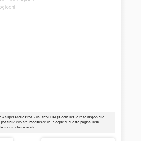
ogiochi
New Super Mario Bros » dal sito
CCM
(
it.ccm.net
) è reso disponibile
È possibile copiare, modificare delle copie di questa pagina, nelle
nota appaia chiaramente.