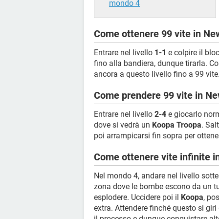
mondo 4
Come ottenere 99 vite in New
Entrare nel livello
1-1
e colpire il blo
fino alla bandiera, dunque tirarla. Co
ancora a questo livello fino a 99 vite
Come prendere 99 vite in New
Entrare nel livello
2-4
e giocarlo norm
dove si vedrà un
Koopa Troopa
. Sal
poi arrampicarsi fin sopra per ottener
Come ottenere vite infinite
Nel mondo 4, andare nel livello sott
zona dove le bombe escono da un tu
esplodere. Uccidere poi il
Koopa
, po
extra. Attendere finché questo si giri
il processo e dunque conquistare alte