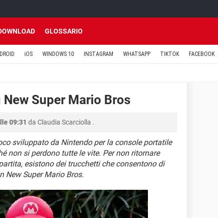
DOWNLOAD
GLOSSARIO
DROID
iOS
WINDOWS 10
INSTAGRAM
WHATSAPP
TIKTOK
FACEBOOK
u New Super Mario Bros
lle 09:31
da
Claudia Scarciolla
.
co sviluppato da Nintendo per la console portatile
é non si perdono tutte le vite. Per non ritornare
 partita, esistono dei trucchetti che consentono di
con New Super Mario Bros.