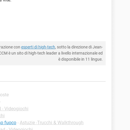
borazione con
esperti di high-tech
, sotto la direzione di Jean-
CM è un sito di high-tech leader a livello internazionale ed
è disponibile in 11 lingue.
poste
e
- Videogiochi
chi
so fuoco
-
Astuzie -Trucchi & Walkthrough
d - Videogiochi