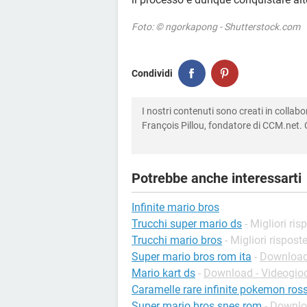
Foto: © ngorkapong - Shutterstock.com
Condividi
I nostri contenuti sono creati in colla
François Pillou, fondatore di CCM.net. C
Potrebbe anche interessarti
Infinite mario bros
Trucchi super mario ds
- Migliori ris
Trucchi mario bros
- Migliori rispost
Super mario bros rom ita
-
Download 
Mario kart ds
-
Download - Videogio
Caramelle rare infinite pokemon ros
Super mario bros snes rom
-
Downloa