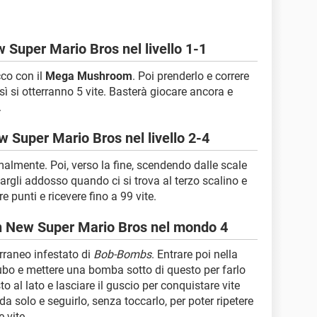
 Super Mario Bros nel livello 1-1
cco con il
Mega Mushroom
. Poi prenderlo e correre
sì si otterranno 5 vite. Basterà giocare ancora e
.
 Super Mario Bros nel livello 2-4
almente. Poi, verso la fine, scendendo dalle scale
targli addosso quando ci si trova al terzo scalino e
e punti e ricevere fino a 99 vite.
 in New Super Mario Bros nel mondo 4
erraneo infestato di
Bob-Bombs
. Entrare poi nella
bo e mettere una bomba sotto di questo per farlo
sto al lato e lasciare il guscio per conquistare vite
 da solo e seguirlo, senza toccarlo, per poter ripetere
 vite.