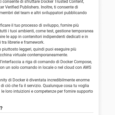
 consente di sfruttare Docker Trusted Content,
r Verified Publishers. Inoltre, ti consente di
membri del team e altri sviluppatori pubblicando
care il tuo processo di sviluppo, fornire più
 tutti i tuoi ambienti, come test, gestione temporanea
uire le app in contenitori indipendenti dedicati e in
i tra librerie e framework.
 piuttosto leggeri, quindi puoi eseguire più
acchina virtuale contemporaneamente.
ll'interfaccia a riga di comando di Docker Compose,
 con un solo comando in locale o nel cloud con AWS
ty di Docker è diventata incredibilmente enorme
 di ciò che fa il servizio. Qualunque cosa tu voglia
 le loro intuizioni e competenze per fornire supporto
p?