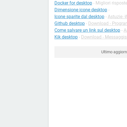
Docker for desktop
- Migliori rispost
Dimensione icone desktop
-
Icone sparite dal desktop
-
Astuzie 
Github desktop
-
Download - Progr
Come salvare un link sul desktop
-
A
Kik desktop
-
Download - Messaggist
Ultimo aggio