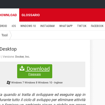
DOWNLOAD
GLOSSARIO
DROID
iOS
WINDOWS 10
INSTAGRAM
WHATSAPP
TIKTOK
FACEBOOK
Tool
 Desktop
1
Versione:
Docker, Inc.
Download
Freeware
Windows 7 Windows 8 Windows 10
-
Inglese
a quando si tratta di sviluppare ed eseguire app in
rante tutto il ciclo di sviluppo per eliminare attività
e e fornisce un ambiente sicuro e stabile per creare