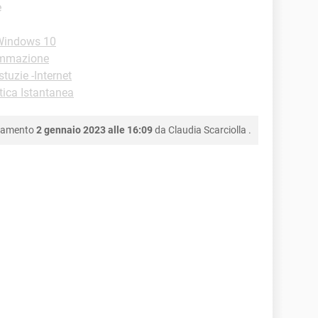
e
-Windows 10
ammazione
stuzie -Internet
ica Istantanea
rnamento
2 gennaio 2023 alle 16:09
da
Claudia Scarciolla
.