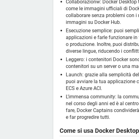
Collaborazionw: Docker Desktop ti
come le immagini ufficiali di Docke
collaborare senza problemi con i 
immagini su Docker Hub.
Esecuzione semplice: puoi semplifi
applicazioni e farle funzionare in
o produzione. Inoltre, puoi distrib
diverse lingue, riducendo i conflitt
Leggero: i contenitori Docker sono
contenitori su un server o una m
Launch: grazie alla semplicità de
puoi avviare la tua applicazione
ECS e Azure ACI.
L’immensa community: la communi
nel corso degli anni ed è al centro
fare, Docker Captains condividerà
e far progredire tutti.
Come si usa Docker Deskto