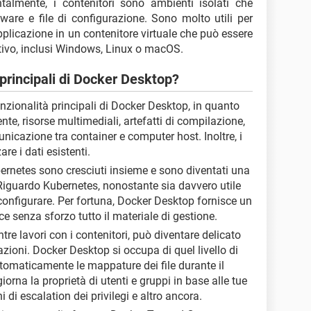
talmente, i contenitori sono ambienti isolati che
tware e file di configurazione. Sono molto utili per
plicazione in un contenitore virtuale che può essere
tivo, inclusi Windows, Linux o macOS.
 principali di Docker Desktop?
funzionalità principali di Docker Desktop, in quanto
nte, risorse multimediali, artefatti di compilazione,
unicazione tra container e computer host. Inoltre, i
re i dati esistenti.
ernetes sono cresciuti insieme e sono diventati una
Riguardo Kubernetes, nonostante sia davvero utile
onfigurare. Per fortuna, Docker Desktop fornisce un
ce senza sforzo tutto il materiale di gestione.
tre lavori con i contenitori, può diventare delicato
zioni. Docker Desktop si occupa di quel livello di
tomaticamente le mappature dei file durante il
orna la proprietà di utenti e gruppi in base alle tue
i di escalation dei privilegi e altro ancora.