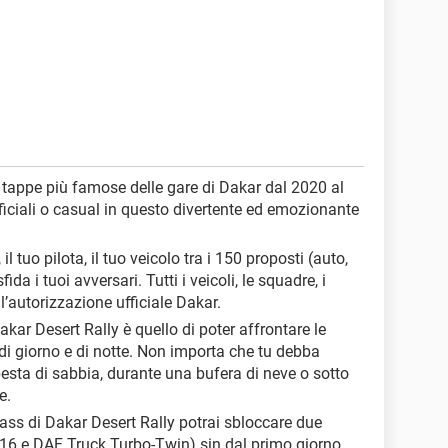
30 tappe più famose delle gare di Dakar dal 2020 al
fficiali o casual in questo divertente ed emozionante
il tuo pilota, il tuo veicolo tra i 150 proposti (auto,
da i tuoi avversari. Tutti i veicoli, le squadre, i
l’autorizzazione ufficiale Dakar.
 Dakar Desert Rally è quello di poter affrontare le
 di giorno e di notte. Non importa che tu debba
esta di sabbia, durante una bufera di neve o sotto
e.
pass di Dakar Desert Rally potrai sbloccare due
 16 e DAF Truck Turbo-Twin) sin dal primo giorno.