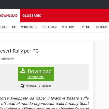
DOWNLOAD
GLOSSARIO
DROID
iOS
WINDOWS 10
INSTAGRAM
WHATSAPP
TIKTOK
FACEBOOK
esert Rally per PC
 Interactive
Download
Commercial
Windows 10
-
Italiano
orse sviluppato da Saber Interactive basata sulla
re off road al mondo organizzata dalla Amaury Sport
ù ti piace e affronta gare uniche sfrecciando tra le