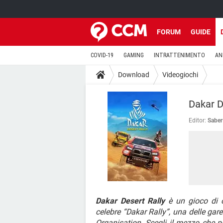
FORUM
GUIDE
COVID-19
GAMING
INTRATTENIMENTO
AN
Download
Videogiochi
Dakar D
Editor:
Saber
Dakar Desert Rally
è un gioco di c
celebre “Dakar Rally”, una delle ga
Organisation. Scegli il mezzo che pi