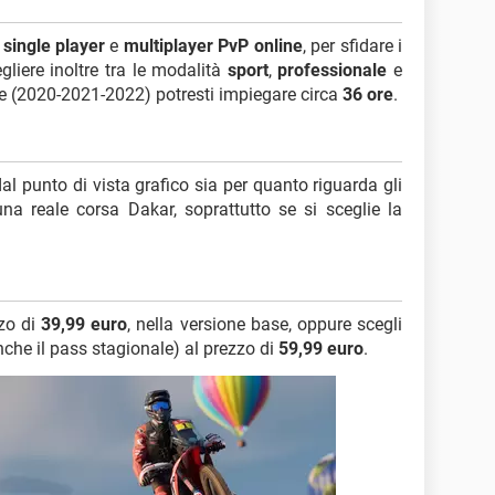
à
single player
e
multiplayer PvP online
, per sfidare i
gliere inoltre tra le modalità
sport
,
professionale
e
are (2020-2021-2022) potresti impiegare circa
36 ore
.
al punto di vista grafico sia per quanto riguarda gli
 una reale corsa Dakar, soprattutto se si sceglie la
zzo di
39,99 euro
, nella versione base, oppure scegli
he il pass stagionale) al prezzo di
59,99 euro
.