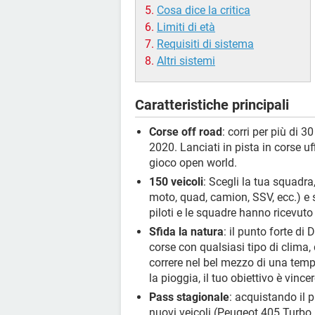
Cosa dice la critica
Limiti di età
Requisiti di sistema
Altri sistemi
Caratteristiche principali
Corse off road
: corri per più di 
2020. Lanciati in pista in corse u
gioco open world.
150 veicoli
: Scegli la tua squadra, 
moto, quad, camion, SSV, ecc.) e sfi
piloti e le squadre hanno ricevuto 
Sfida la natura
: il punto forte di
corse con qualsiasi tipo di clima,
correre nel bel mezzo di una temp
la pioggia, il tuo obiettivo è vincer
Pass stagionale
: acquistando il 
nuovi veicoli (Peugeot 405 Turbo