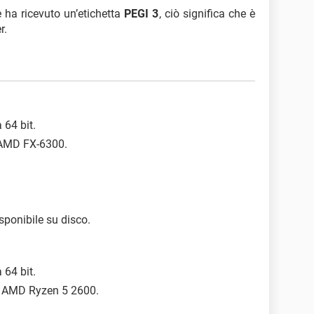
e ha ricevuto un’etichetta
PEGI 3
, ciò significa che è
r.
 64 bit.
o AMD FX-6300.
sponibile su disco.
 64 bit.
 o AMD Ryzen 5 2600.