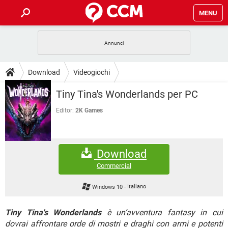
MENU
HOME
COVID-19
GAMING
GUIDE
Download
Videogiochi
INTRATTENIMENTO
ANDROID
COVID-19
GAMING
DOWNLOAD
Tiny Tina's Wonderlands per PC
iOS
WINDOWS 10
INTRATTENIMENTO
ANDROID
INSTAGRAM
COVID-19
WHATSAPP
GAMING
Editor:
2K Games
FORUM
iOS
WINDOWS 10
TIKTOK
INTRATTENIMENTO
FACEBOOK
ANDROID
INSTAGRAM
COVID-19
WHATSAPP
GAMING
GLOSSARIO
HARDWARE
iOS
WINDOWS 10
Download
TIKTOK
INTRATTENIMENTO
FACEBOOK
ANDROID
INSTAGRAM
COVID-19
WHATSAPP
GAMING
Commercial
HARDWARE
iOS
WINDOWS 10
TIKTOK
INTRATTENIMENTO
FACEBOOK
ANDROID
Windows 10
-
Italiano
INSTAGRAM
WHATSAPP
HARDWARE
iOS
WINDOWS 10
TIKTOK
FACEBOOK
Tiny Tina's Wonderlands
è un’avventura fantasy in cui
INSTAGRAM
WHATSAPP
dovrai affrontare orde di mostri e draghi con armi e potenti
HARDWARE