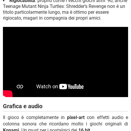
Rigiocabilità
: proprio come i vecchi giochi anni ‘90, anche
Teenage Mutant Ninja Turtles: Shredder’s Revenge non è un
titolo particolarmente lungo, ma è ottimo per essere
rigiocato, magari in compagnia dei propri amici.
Grafica e audio
Il gioco è completamente in
pixel-art
con effetti audio e
colonna sonora che ricordano molto i giochi originali di
Konami
. Un must per i nostalgici dei
16 bit
.