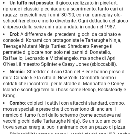
Un tuffo nel passato
: il gioco, realizzato in pixel-art,
riprende i classici picchiaduro a scorrimento, tanto cari ai
ragazzi cresciuti negli anni ’80-’90, con un gameplay old-
school frenetico e molto divertente. Ogni dettaglio del gioco
è ripreso dalla serie animata andata in onda nel 1987.
Eroi
: A differenza dei precedenti giochi da cabinato e
console di Konami con protagoniste le Tartarughe Ninja,
Teenage Mutant Ninja Turtles: Shredder’s Revenge ti
permette di giocare non solo nei panni di Donatello,
Raffaello, Leonardo e Michelangelo, ma anche di April
O’Neal, il maestro Spilnter e Caesy Jones (sbloccabili).
Nemici
: Shredder e il suo Clan del Piede hanno preso di
mira Canale 6 e la città di New York. Combatti contro i
soldati che incontrerai per le strade di Manhattan e Coney
Island e sconfiggi temibili boss come Bebop, Rocksteady e
Krang.
Combo
: colpisci i cattivi con attacchi standard, combo,
mosse speciali e prese che ti consentono di lanciare il
nemico di turno fuori dallo schermo (come accadeva nei
vecchi giochi delle Tartarughe Ninja). Se un tuo amico si
trova senza energia, puoi rianimarlo con un pezzo di pizza.