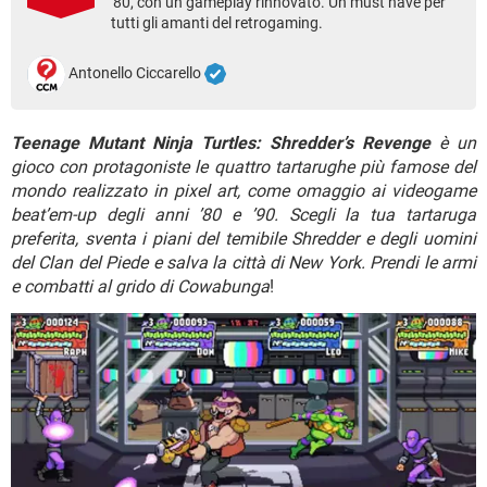
'80, con un gameplay rinnovato. Un must have per
TIKTOK
FACEBOOK
tutti gli amanti del retrogaming.
HARDWARE
Antonello Ciccarello
Teenage Mutant Ninja Turtles: Shredder’s Revenge
è un
gioco con protagoniste le quattro tartarughe più famose del
mondo realizzato in pixel art, come omaggio ai videogame
beat’em-up degli anni ’80 e ’90. Scegli la tua tartaruga
preferita, sventa i piani del temibile Shredder e degli uomini
del Clan del Piede e salva la città di New York. Prendi le armi
e combatti al grido di Cowabunga
!