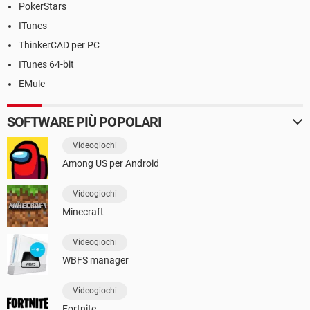
PokerStars
ITunes
ThinkerCAD per PC
ITunes 64-bit
EMule
SOFTWARE PIÙ POPOLARI
Videogiochi
Among US per Android
Videogiochi
Minecraft
Videogiochi
WBFS manager
Videogiochi
Fortnite