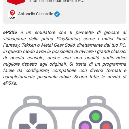
infanzia, comodamente da PC.
TIKTOK
FACEBOOK
HARDWARE
Antonello Ciccarello
ePSXe
è un emulatore che ti permette di giocare ai
videogame della prima PlayStation, come i mitici Final
Fantasy, Tekken o Metal Gear Solid, direttamente dal tuo PC.
In questo modo avrai la possibilità di rivivere i grandi classici
di questa console, anche con una qualità audio-video
migliore rispetto agli originali. Si tratta di un programma
facile da configurare, compatibile con diversi formati e
completamente personalizzabile. Scopri tutte le novità di
ePSXe
.