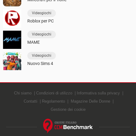
Videogiochi
Roblox per PC
Videogiochi
MAME
Videogiochi
Nuovo Sims 4
Chi siamo
Condizioni di utilizzo
Informativa sulla privacy
Contatti
Regolamento
Magazine Delle Donne
Gestione dei cookie