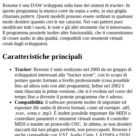
Renoise è una DAW sviluppata sulla base dei sistemi di
tracker
. In
questo programma la musica corre da sopra a sotto, in una griglia
chiamata
pattern
. Questi modelli possono essere ordinati in qualsiasi
modo desideri quando crei le tue canzoni. Nei vari pattern puoi
modificare tutti i suoni, le note e gli altri strumenti che ti interessano.
Il programma possiede inoltre altre funzionalità, che ti consentiranno
di creare audio in alta qualità, compatibili con strumenti virtuali
creati dagli sviluppatori.
Caratteristiche principali
Tracker
: Renoise è stato realizzato nel 2000 da un gruppo di
sviluppatori interessati alla “tracker scene”, con lo scopo di
portare questo formato a livello professionale (cosa possibile
fino ad allora solo con altri programmi). Infine nel 2002 è
stata rilasciata la prima versione, che si è evoluta nel corso del
tempo fino a divenire il potente programma che è adesso.
Compatibilità
: il software permette inoltre di importare ed
esportare file audio di diversi formati, come ad esempio .aiff,
.wav, .wma o .mp3. È inoltre possibile importare file MIDI o
controllare parametri e strumenti virtuali usando il controller
MIDI o tramite un protocollo OSC. In ultimo, se non desideri
staccarti dai tuoi plugin preferiti, non preoccuparti. Renoise è
anche compatibile con VST, Audio Units, LADSPA e DSSI.