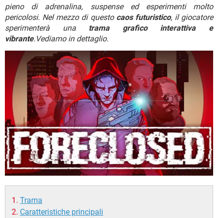
TIKTOK
FACEBOOK
pieno di adrenalina, suspense ed esperimenti molto
pericolosi. Nel mezzo di questo
caos futuristico
, il giocatore
HARDWARE
sperimenterà una
trama grafico interattiva e
vibrante
.Vediamo in dettaglio.
Trama
Caratteristiche principali