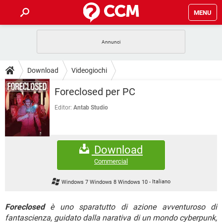
MENU
HOME
COVID-19
GAMING
GUIDE
Download
Videogiochi
INTRATTENIMENTO
ANDROID
COVID-19
GAMING
DOWNLOAD
Foreclosed per PC
iOS
WINDOWS 10
INTRATTENIMENTO
ANDROID
INSTAGRAM
COVID-19
WHATSAPP
GAMING
Editor:
Antab Studio
FORUM
iOS
WINDOWS 10
TIKTOK
INTRATTENIMENTO
FACEBOOK
ANDROID
INSTAGRAM
COVID-19
WHATSAPP
GAMING
GLOSSARIO
HARDWARE
iOS
WINDOWS 10
Download
TIKTOK
INTRATTENIMENTO
FACEBOOK
ANDROID
INSTAGRAM
COVID-19
WHATSAPP
GAMING
Commercial
HARDWARE
iOS
WINDOWS 10
TIKTOK
INTRATTENIMENTO
FACEBOOK
ANDROID
Windows 7 Windows 8 Windows 10
-
Italiano
INSTAGRAM
WHATSAPP
HARDWARE
iOS
WINDOWS 10
TIKTOK
FACEBOOK
Foreclosed
è uno sparatutto di azione avventuroso di
INSTAGRAM
WHATSAPP
fantascienza, guidato dalla narativa di un mondo cyberpunk,
HARDWARE