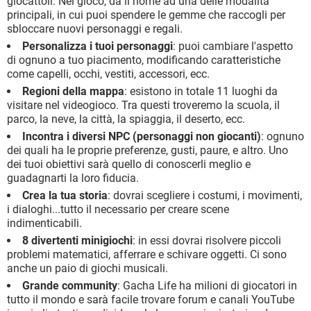
giocattoli. Nel gioco, da il nome ad una delle modalità
principali, in cui puoi spendere le gemme che raccogli per
sbloccare nuovi personaggi e regali.
Personalizza i tuoi personaggi
: puoi cambiare l'aspetto
di ognuno a tuo piacimento, modificando caratteristiche
come capelli, occhi, vestiti, accessori, ecc.
Regioni della mappa
: esistono in totale 11 luoghi da
visitare nel videogioco. Tra questi troveremo la scuola, il
parco, la neve, la città, la spiaggia, il deserto, ecc.
Incontra i diversi NPC (personaggi non giocanti)
: ognuno
dei quali ha le proprie preferenze, gusti, paure, e altro. Uno
dei tuoi obiettivi sarà quello di conoscerli meglio e
guadagnarti la loro fiducia.
Crea la tua storia
: dovrai scegliere i costumi, i movimenti,
i dialoghi...tutto il necessario per creare scene
indimenticabili.
8 divertenti minigiochi
: in essi dovrai risolvere piccoli
problemi matematici, afferrare e schivare oggetti. Ci sono
anche un paio di giochi musicali.
Grande community
: Gacha Life ha milioni di giocatori in
tutto il mondo e sarà facile trovare forum e canali YouTube