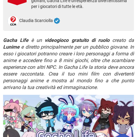
giovani, Gacha Life è un'esperienza divertentissima
TIKTOK
FACEBOOK
per i giocatori di tutte le età.
HARDWARE
Claudia Scarciolla
Gacha Life
è un
videogioco gratuito di ruolo
creato da
Lunime
e diretto principalmente per un pubblico giovane. In
esso i giocatori potranno creare i loro personaggi a forma di
anime e accedere fino a 8 mini giochi, oltre che scambiare
esperienze con altri NPC. In Gacha Life la storia deve ancora
essere raccontata. Crea il tuo mini film con divertenti
personaggi anime e mostra al mondo fino a che punto
arrivano la tua creatività ed immaginazione.