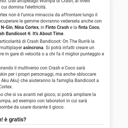
rso. Dall’arcipelago Wumpa di Crash, ai livelli
n cui domina l’elettricità.
ortex non è l’unica minaccia da affrontare lungo il
 recuperare le gemme dovranno vedersela anche con
. N-Gin
,
Nina Cortex
, in
Finto Crash
e la
finta Coco
,
sh Bandicoot 4: It’s About Time
.
particolarità di Crash Bandicoot: On The Run!è la
 multiplayer
asincrona
. Si potrà infatti creare un
e in gare di velocità o a chi fa il miglior punteggio e
lorando il multiverso con Crash e Coco sarà
skin per i propri personaggi, ma anche sbloccare
a Aku Aku) che aiuteranno la famiglia Bandicoot a
Cortex.
 che si va avanti nel gioco, si potrà ampliare la
umpa, ad esempio con laboratori in cui sarà
 bombe da usare durante il gioco.
! è gratis?