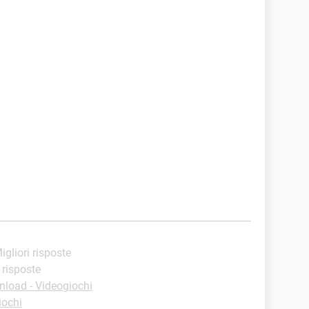
Migliori risposte
i risposte
load - Videogiochi
iochi