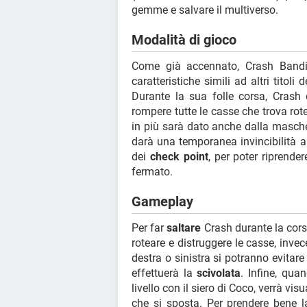
gemme e salvare il multiverso.
Modalità di gioco
Come già accennato, Crash Bandi
caratteristiche simili ad altri tito
Durante la sua folle corsa, Crash
rompere tutte le casse che trova ro
in più sarà dato anche dalla masc
darà una temporanea invincibilità a
dei
check point
, per poter riprende
fermato.
Gameplay
Per far
saltare
Crash durante la cors
roteare e distruggere le casse, inv
destra o sinistra si potranno evitare
effettuerà la
scivolata
. Infine, qua
livello con il siero di Coco, verrà v
che si sposta. Per prendere bene l