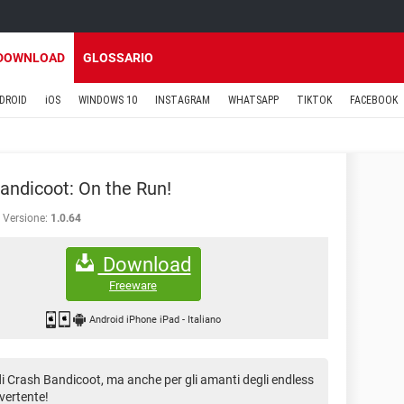
DOWNLOAD
GLOSSARIO
DROID
iOS
WINDOWS 10
INSTAGRAM
WHATSAPP
TIKTOK
FACEBOOK
andicoot: On the Run!
Versione:
1.0.64
Download
Freeware
Android iPhone iPad
-
Italiano
 di Crash Bandicoot, ma anche per gli amanti degli endless
vertente!