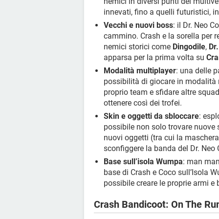
nemici in diversi punti del multive
innevati, fino a quelli futuristici, i
Vecchi e nuovi boss
: il Dr. Neo C
cammino. Crash e la sorella per
nemici storici come
Dingodile
,
Dr
apparsa per la prima volta su
Cra
Modalità multiplayer
: una delle 
possibilità di giocare in modalità
proprio team e sfidare altre squadr
ottenere così dei trofei.
Skin e oggetti da sbloccare
: esp
possibile non solo trovare nuove 
nuovi oggetti (tra cui la mascher
sconfiggere la banda del Dr. Neo 
Base sull’isola Wumpa
: man mano
base di Crash e Coco sull’Isola W
possibile creare le proprie armi e
Crash Bandicoot: On The Run