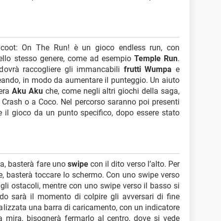
coot: On The Run! è un gioco endless run, con
li dello stesso genere, come ad esempio
Temple Run
.
 dovrà raccogliere gli immancabili
frutti Wumpa
e
teando, in modo da aumentare il punteggio. Un aiuto
hera
Aku Aku
che, come negli altri giochi della saga,
 Crash o a Coco. Nel percorso saranno poi presenti
re il gioco da un punto specifico, dopo essere stato
a, basterà fare uno
swipe
con il dito verso l’alto. Per
ece, basterà toccare lo schermo. Con uno swipe verso
 gli ostacoli, mentre con uno swipe verso il basso si
ndo sarà il momento di colpire gli avversari di fine
isualizzata una barra di caricamento, con un indicatore
a mira, bisognerà fermarlo al centro, dove si vede