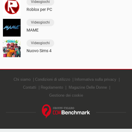
Videogiochi
Roblox per PC
Videogiochi
MAME
Videogiochi
Nuovo Sims 4
Chi siamo
Condizioni di utilizzo
Informativa sulla privacy
Contatti
Regolamento
Magazine Delle Donne
Gestione dei cookie