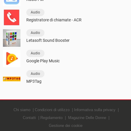
Audio
Registratore di chiamate - ACR
Audio
Letasoft Sound Booster
Audio
Google Play Music
Audio
MP3Tag
Chi siamo
Condizioni di utilizzo
Informativa sulla privacy
Contatti
Regolamento
Magazine Delle Donne
Gestione dei cookie