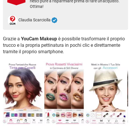
riesci pure a risparmiare prima di fare un'acquisto.
TIKTOK
FACEBOOK
Ottima!
HARDWARE
Claudia Scarciolla
Grazie a
YouCam Makeup
è possibile trasformare il proprio
trucco e la propria pettinatura in pochi clic e direttamente
tramite il proprio smartphone.