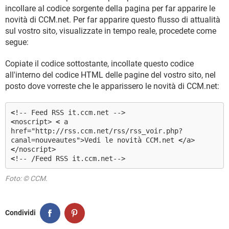
incollare al codice sorgente della pagina per far apparire le
novità di CCM.net. Per far apparire questo flusso di attualità
sul vostro sito, visualizzate in tempo reale, procedete come
segue:
Copiate il codice sottostante, incollate questo codice
all'interno del codice HTML delle pagine del vostro sito, nel
posto dove vorreste che le apparissero le novità di CCM.net:
<
!-- Feed RSS it.ccm.net -->
<
noscript>
<
a
href="http://rss.ccm.net/rss/rss_voir.php?
canal=nouveautes">Vedi le novità CCM.net
<
/a>
<
/noscript>
<
!-- /Feed RSS it.ccm.net-->
Foto: © CCM.
Condividi