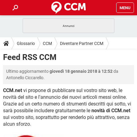
MENU
HOME
COVID-19
GAMING
GUIDE
Glossario
CCM
Diventare Partner CCM
INTRATTENIMENTO
ANDROID
COVID-19
GAMING
DOWNLOAD
Feed RSS CCM
iOS
WINDOWS 10
INTRATTENIMENTO
ANDROID
INSTAGRAM
COVID-19
WHATSAPP
GAMING
FORUM
Ultimo aggiornamento
giovedì 18 gennaio 2018 à 12:52
da
iOS
WINDOWS 10
TIKTOK
INTRATTENIMENTO
FACEBOOK
ANDROID
Antonello Ciccarello.
INSTAGRAM
COVID-19
WHATSAPP
GAMING
GLOSSARIO
HARDWARE
iOS
WINDOWS 10
CCM.net
vi propone di pubblicare sul vostro sito web, le
TIKTOK
INTRATTENIMENTO
FACEBOOK
ANDROID
novità del sito e l'annuncio dei nuovi articoli messi online.
INSTAGRAM
COVID-19
WHATSAPP
GAMING
HARDWARE
iOS
WINDOWS 10
Grazie ad un certo numero di strumenti descritti qui sotto, vi
TIKTOK
INTRATTENIMENTO
FACEBOOK
ANDROID
sarà possibile includere gratuitamente le
novità di CCM.net
INSTAGRAM
WHATSAPP
sul vostro sito, soprattutto per renderlo più attrattivo, senza
HARDWARE
iOS
WINDOWS 10
alcun sforzo.
TIKTOK
FACEBOOK
INSTAGRAM
WHATSAPP
HARDWARE