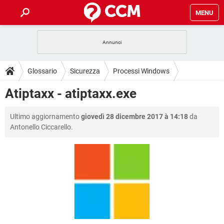
MENU
HOME
COVID-19
GAMING
GUIDE
Glossario
Sicurezza
Processi Windows
INTRATTENIMENTO
ANDROID
COVID-19
GAMING
DOWNLOAD
Atiptaxx - atiptaxx.exe
iOS
WINDOWS 10
INTRATTENIMENTO
ANDROID
INSTAGRAM
COVID-19
WHATSAPP
GAMING
FORUM
Ultimo aggiornamento
giovedì 28 dicembre 2017 à 14:18
da
iOS
WINDOWS 10
TIKTOK
INTRATTENIMENTO
FACEBOOK
ANDROID
Antonello Ciccarello.
INSTAGRAM
COVID-19
WHATSAPP
GAMING
GLOSSARIO
HARDWARE
iOS
WINDOWS 10
TIKTOK
INTRATTENIMENTO
FACEBOOK
ANDROID
INSTAGRAM
COVID-19
WHATSAPP
GAMING
HARDWARE
iOS
WINDOWS 10
TIKTOK
INTRATTENIMENTO
FACEBOOK
ANDROID
INSTAGRAM
WHATSAPP
HARDWARE
iOS
WINDOWS 10
TIKTOK
FACEBOOK
INSTAGRAM
WHATSAPP
HARDWARE