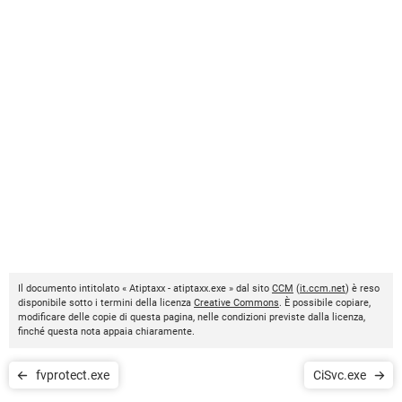
Il documento intitolato « Atiptaxx - atiptaxx.exe » dal sito
CCM
(
it.ccm.net
) è reso
disponibile sotto i termini della licenza
Creative Commons
. È possibile copiare,
modificare delle copie di questa pagina, nelle condizioni previste dalla licenza,
finché questa nota appaia chiaramente.
fvprotect.exe
CiSvc.exe