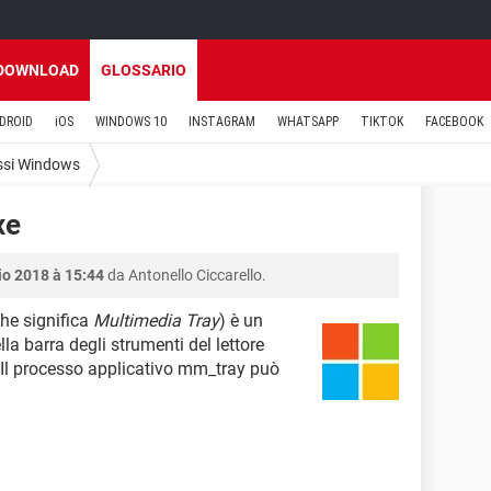
DOWNLOAD
GLOSSARIO
DROID
iOS
WINDOWS 10
INSTAGRAM
WHATSAPP
TIKTOK
FACEBOOK
ssi Windows
xe
io 2018 à 15:44
da Antonello Ciccarello.
he significa
Multimedia Tray
) è un
la barra degli strumenti del lettore
l processo applicativo mm_tray può