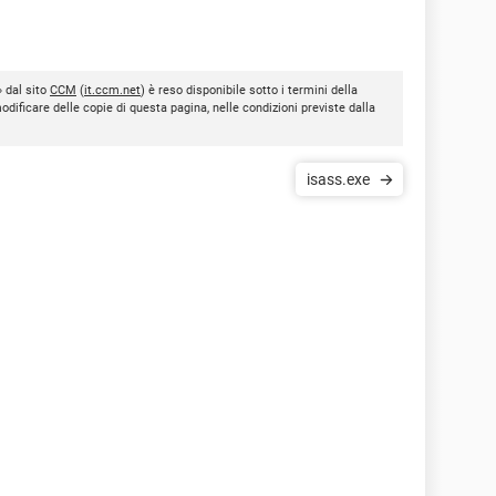
 dal sito
CCM
(
it.ccm.net
) è reso disponibile sotto i termini della
modificare delle copie di questa pagina, nelle condizioni previste dalla
isass.exe