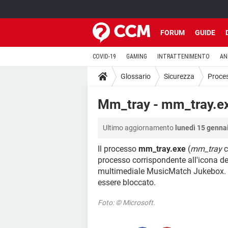
FORUM
GUIDE
COVID-19
GAMING
INTRATTENIMENTO
AN
Glossario
Sicurezza
Proce
Mm_tray - mm_tray.e
Ultimo aggiornamento
lunedì 15 genna
Il processo
mm_tray.exe
(
mm_tray
c
processo corrispondente all'icona del
multimediale MusicMatch Jukebox. I
essere bloccato.
Foto: © Microsoft.