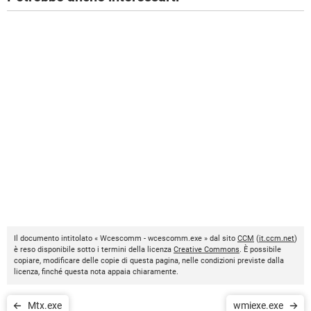
Il documento intitolato « Wcescomm - wcescomm.exe » dal sito
CCM
(
it.ccm.net
)
è reso disponibile sotto i termini della licenza
Creative Commons
. È possibile
copiare, modificare delle copie di questa pagina, nelle condizioni previste dalla
licenza, finché questa nota appaia chiaramente.
Mtx.exe
wmiexe.exe