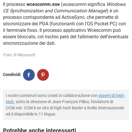
TIKTOK
FACEBOOK
Il processo
wcescomm.exe
(
wcescomm
significa
Windows
CE Synchronization and Communication Manager
) è un
HARDWARE
processo corrispondente ad ActiveSync, che permette di
sincronizzare dei PDA (funzionanti con l'OS Pocket PC) con
il terminale fisso. Il processo applicativo Wcescomm può
essere bloccato, col rischio però del fallimento dell'eventuale
sincronizzazione dei dati.
Foto: © Microsoft.
Condividi
I nostri contenuti sono creati in collaborazione con
esperti di high-
tech
, sotto la direzione di Jean-François Pillou, fondatore di
CCM.net. CCM è un sito di high-tech leader a livello internazionale
ed è disponibile in 11 lingue.
Potrebbe anche interessarti