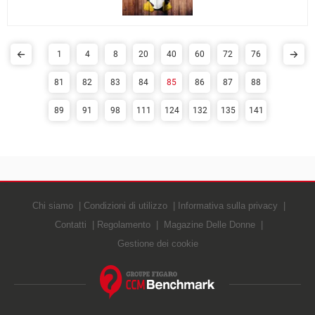
1
4
8
20
40
60
72
76
81
82
83
84
85
86
87
88
89
91
98
111
124
132
135
141
Chi siamo
Condizioni di utilizzo
Informativa sulla privacy
Contatti
Regolamento
Magazine Delle Donne
Gestione dei cookie